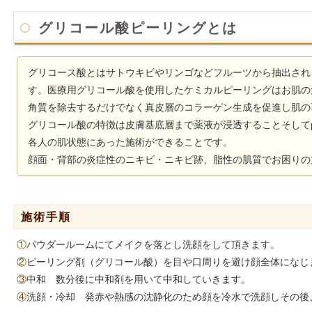
グリコール酸ピーリングとは
グリコース酸とはサトウキビやリンゴなどフルーツから抽出され
す。医療用グリコール酸を使用したケミカルピーリングはお肌の
角質を除去するだけでなく真皮層のコラーゲン生成を促進し肌の
グリコール酸の特徴は皮膚基底層まで薬液が浸透することそして
各人の肌状態にあった施術ができることです。
顔面・背部の炎症性のニキビ・ニキビ跡、脂性の肌質でお困りの
施術手順
①
パウダールームにてメイクを落とし洗顔をして頂きます。
②
ピーリング剤（グリコール酸）を目や口周りを避け顔全体になじ
③
中和 数分後に中和剤を用いて中和していきます。
④
洗顔・冷却 発赤や熱感の沈静化のため顔を冷水で洗顔しその後