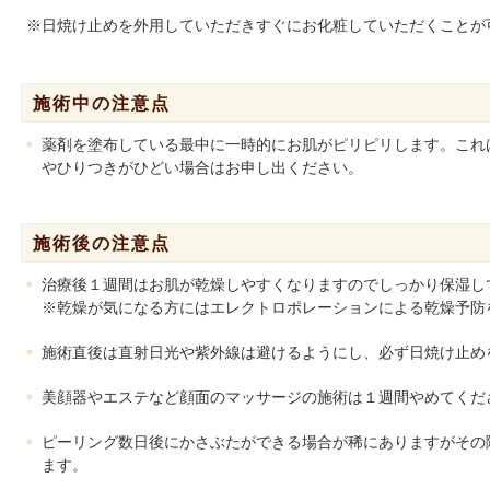
※日焼け止めを外用していただきすぐにお化粧していただくことが
施術中の注意点
薬剤を塗布している最中に一時的にお肌がピリピリします。これ
やひりつきがひどい場合はお申し出ください。
施術後の注意点
治療後１週間はお肌が乾燥しやすくなりますのでしっかり保湿し
※乾燥が気になる方にはエレクトロポレーションによる乾燥予防
施術直後は直射日光や紫外線は避けるようにし、必ず日焼け止め
美顔器やエステなど顔面のマッサージの施術は１週間やめてくだ
ピーリング数日後にかさぶたができる場合が稀にありますがその
ます。