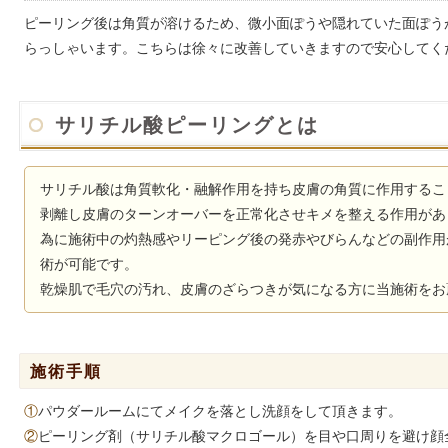
ピーリング後は角質が溶けるため、微小面ぽうや隠れていた面ぽう
らっしゃいます。こちらは徐々に改善していきますので安心してく
サリチル酸ピーリングとは
サリチル酸は角質軟化・融解作用を持ち皮膚の角質に作用するこ
剥離し皮膚のターンオーバーを正常化させキメを整える作用があ
為に施術中の灼熱感やリーピング後の発赤やびらんなどの副作用
術が可能です。
乾燥肌で毛穴の汚れ、皮膚のざらつきが気になる方に当施術をお
施術手順
①
パウダールームにてメイクを落とし洗顔をして頂きます。
②
ピーリング剤（サリチル酸マクロゴール）を目や口周りを避け顔