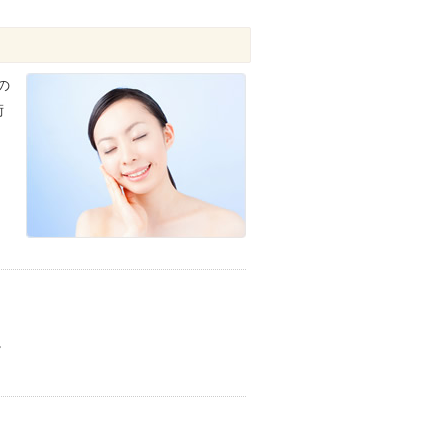
の
術
。