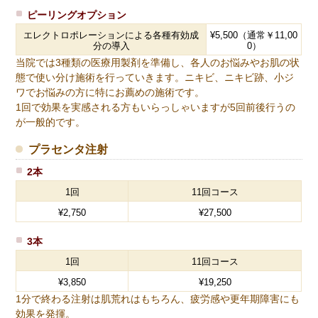
ピーリングオプション
エレクトロポレーションによる各種有効成
¥5,500（通常￥11,00
分の導入
0）
当院では3種類の医療用製剤を準備し、各人のお悩みやお肌の状
態で使い分け施術を行っていきます。ニキビ、ニキビ跡、小ジ
ワでお悩みの方に特にお薦めの施術です。
1回で効果を実感される方もいらっしゃいますが5回前後行うの
が一般的です。
プラセンタ注射
2本
1回
11回コース
¥2,750
¥27,500
3本
1回
11回コース
¥3,850
¥19,250
1分で終わる注射は肌荒れはもちろん、疲労感や更年期障害にも
効果を発揮。