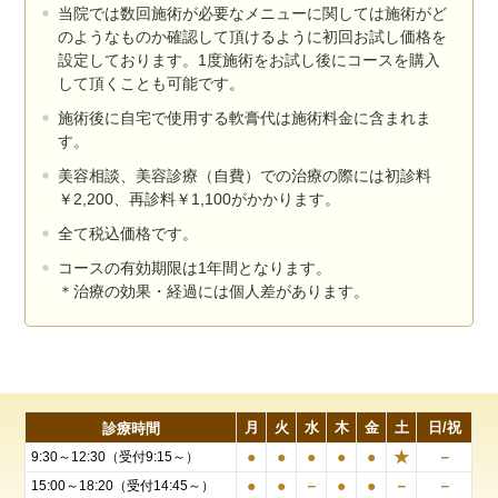
当院では数回施術が必要なメニューに関しては施術がど
のようなものか確認して頂けるように初回お試し価格を
設定しております。1度施術をお試し後にコースを購入
して頂くことも可能です。
施術後に自宅で使用する軟膏代は施術料金に含まれま
す。
美容相談、美容診療（自費）での治療の際には初診料
￥2,200、再診料￥1,100がかかります。
全て税込価格です。
コースの有効期限は1年間となります。
＊治療の効果・経過には個人差があります。
月
火
水
木
金
土
日/祝
診療時間
●
●
●
●
●
★
－
9:30～12:30（受付9:15～）
●
●
－
●
●
－
－
15:00～18:20（受付14:45～）