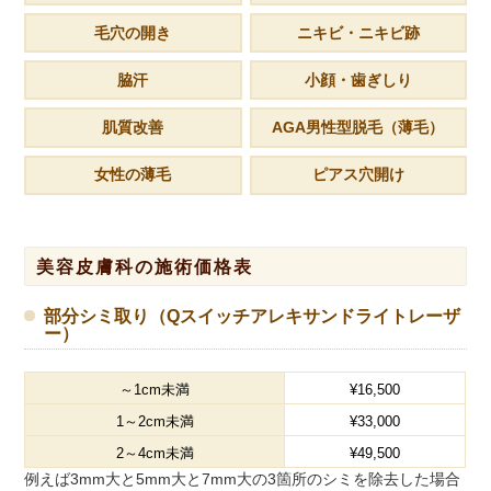
毛穴の開き
ニキビ・ニキビ跡
脇汗
小顔・歯ぎしり
肌質改善
AGA男性型脱毛（薄毛）
女性の薄毛
ピアス穴開け
美容皮膚科の施術価格表
部分シミ取り（Qスイッチアレキサンドライトレーザ
ー）
～1cm未満
¥16,500
1～2cm未満
¥33,000
2～4cm未満
¥49,500
例えば3mm大と5mm大と7mm大の3箇所のシミを除去した場合