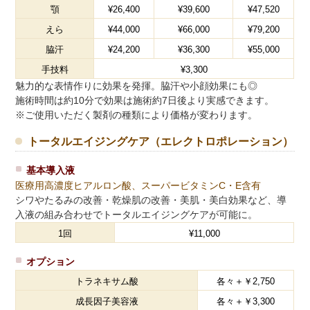
顎
¥26,400
¥39,600
¥47,520
えら
¥44,000
¥66,000
¥79,200
脇汗
¥24,200
¥36,300
¥55,000
手技料
¥3,300
魅力的な表情作りに効果を発揮。脇汗や小顔効果にも◎
施術時間は約10分で効果は施術約7日後より実感できます。
※ご使用いただく製剤の種類により価格が変わります。
トータルエイジングケア（エレクトロポレーション）
基本導入液
医療用高濃度ヒアルロン酸、スーパービタミンC・E含有
シワやたるみの改善・乾燥肌の改善・美肌・美白効果など、導
入液の組み合わせでトータルエイジングケアが可能に。
1回
¥11,000
オプション
トラネキサム酸
各々＋￥2,750
成長因子美容液
各々＋￥3,300