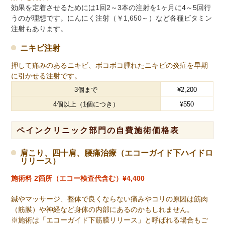
効果を定着させるためには1回2～3本の注射を1ヶ月に4～5回行
うのが理想です。にんにく注射（￥1,650～）など各種ビタミン
注射もあります。
ニキビ注射
押して痛みのあるニキビ、ボコボコ腫れたニキビの炎症を早期
に引かせる注射です。
3個まで
¥2,200
4個以上（1個につき）
¥550
ペインクリニック部門の自費施術価格表
肩こり、四十肩、腰痛治療（エコーガイド下ハイドロ
リリース）
施術料 2箇所（エコー検査代含む）¥4,400
鍼やマッサージ、整体で良くならない痛みやコリの原因は筋肉
（筋膜）や神経など身体の内部にあるのかもしれません。
※施術は「エコーガイド下筋膜リリース」と呼ばれる場合もご