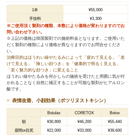
1本
¥55,000
手技料
¥3,300
※ご使用頂く製剤の種類、本数により価格が変わりますのでお
問い合わせ下さい。
※上記の価格は韓国製剤での施術料金となります。ご使用いた
だく製剤の種類により価格が異なりますのでお問合せくださ
い。
治療目的はほうれい線やたるみによって「疲れて見える」「老
けて見える」「険しい顔つき」を「健康的で明るく見える」
「若く魅力的な顔つき」に変えること
ほうれい線やたるみを何かしらの施術を受けたと周囲に気が付
かれることなく自然に補正することが可能な製剤がヒアルロン
酸です。
表情改善、小顔効果（ボツリヌストキシン）
Botulax
CORETOX
Botox
額
¥30,800
¥46,200
¥55,440
眉間or目尻
¥22,000
¥33,000
¥39,600