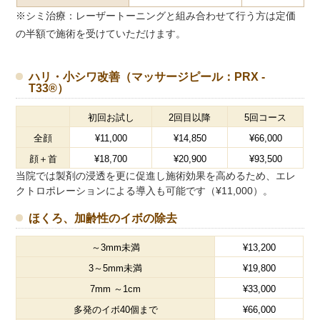
※シミ治療：レーザートーニングと組み合わせて行う方は定価
の半額で施術を受けていただけます。
ハリ・小シワ改善（マッサージピール：PRX -
T33®）
初回お試し
2回目以降
5回コース
全顔
¥11,000
¥14,850
¥66,000
顔＋首
¥18,700
¥20,900
¥93,500
当院では製剤の浸透を更に促進し施術効果を高めるため、エレ
クトロポレーションによる導入も可能です（¥11,000）。
ほくろ、加齢性のイボの除去
～3mm未満
¥13,200
3～5mm未満
¥19,800
7mm ～1cm
¥33,000
多発のイボ40個まで
¥66,000