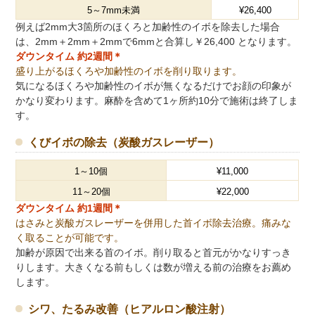
5～7mm未満
¥26,400
例えば2mm大3箇所のほくろと加齢性のイボを除去した場合
は、2mm＋2mm＋2mmで6mmと合算し￥26,400 となります。
ダウンタイム 約2週間＊
盛り上がるほくろや加齢性のイボを削り取ります。
気になるほくろや加齢性のイボが無くなるだけでお顔の印象が
かなり変わります。麻酔を含めて1ヶ所約10分で施術は終了しま
す。
くびイボの除去（炭酸ガスレーザー）
1～10個
¥11,000
11～20個
¥22,000
ダウンタイム 約1週間＊
はさみと炭酸ガスレーザーを併用した首イボ除去治療。痛みな
く取ることが可能です。
加齢が原因で出来る首のイボ。削り取ると首元がかなりすっき
りします。大きくなる前もしくは数が増える前の治療をお薦め
します。
シワ、たるみ改善（ヒアルロン酸注射）