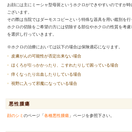
お顔には主にミーシャ型母斑というホクロができやすいのですが時
ございます。
その際は当院ではダーモスコピーという特殊な器具を用い鑑別を行
ホクロの切除をご希望の方には切除する部位やホクロの性質を考慮
を選択し行っていきます。
※ホクロの治療においては以下の場合は保険適応になります。
皮膚がんの可能性が否定出来ない場合
ほくろが引っかかったり、こすれたりして困っている場合
痒くなったり出血したりしている場合
視野に入って邪魔になっている場合
悪性腫瘍
顔のシミ
のページ「
各種悪性腫瘍
」ページを参照下さい。