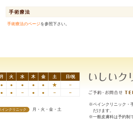
手術療法
手術療法のページ
を参照下さい。
月
火
水
木
金
土
日/祝
●
●
●
●
●
★
－
●
●
－
●
●
－
－
※ペインクリニック・手
月・火・金・土
ペインクリニック
だけます。
※一般皮膚科は予約制